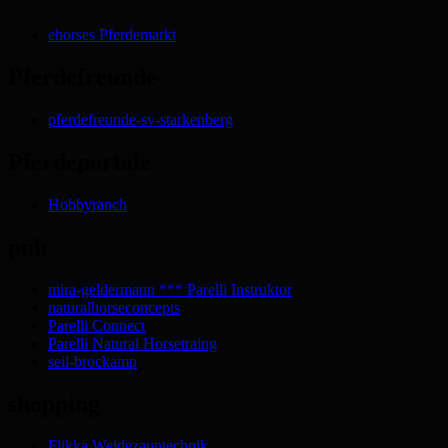
ehorses Pferdemarkt
Pferdefreunde
pferdefreunde-sv-starkenberg
Pferdeportale
Hobbyranch
pnh
mira-geldermann *** Parelli Instruktor
naturalhorseconcepts
Parelli Connect
Parelli Natural Horsetraing
seil-brockamp
shopping
Flikka Weidezauntechnik