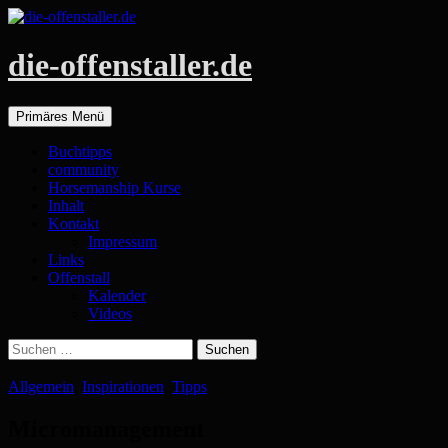
die-offenstaller.de
Suchen
Zum
Primäres Menü
Inhalt
springen
Buchtipps
community
Horsemanship Kurse
Inhalt
Kontakt
Impressum
Links
Offenstall
Kalender
Videos
Suchen
nach:
Allgemein
,
Inspirationen
,
Tipps
Micromanagement