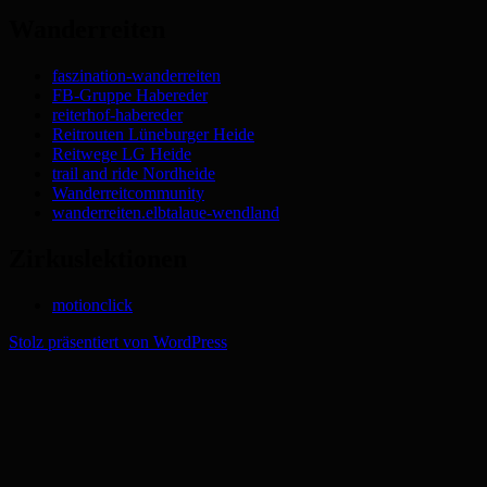
Wanderreiten
faszination-wanderreiten
FB-Gruppe Habereder
reiterhof-habereder
Reitrouten Lüneburger Heide
Reitwege LG Heide
trail and ride Nordheide
Wanderreitcommunity
wanderreiten.elbtalaue-wendland
Zirkuslektionen
motionclick
Stolz präsentiert von WordPress