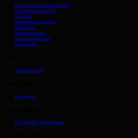
a natural horsmansip journey
blogging-buffalo-bill
Chevalie
humanimafoundation
Nebelreiter
Pferdeverstehen
sunnysideofmylife
Verwandert
Foren
natural-friends
Fotografie
bs-tierfoto
Gesundheit
Die mobilde Pferdewaage
Pferde kaufen