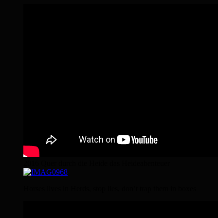
2016 Quer durch die Heide das Heideabenteuer
Horses lives in Herds, stop lies, don’t trap them in boxes