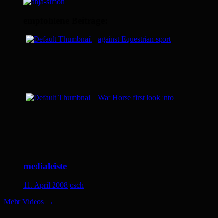
empfohlene Beiträge:
against Equestrian sport
War Horse first look into
medialeiste
11. April 2008
osch
Mehr Videos
→