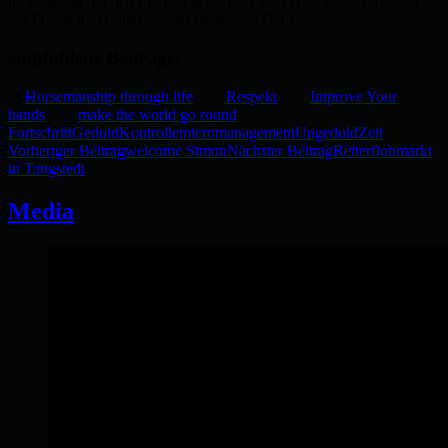
im Umgang mit den Pferden gehört. Es stärkt das Selbstvertrauen
der Pferde und bringt sie viel besser ans Denken.
empfohlene Beiträge:
Horsemanship through life
Respekt
Improve Your
hands
make the world go round
Fortschritt
Geduld
Kontrolle
micromanagement
Ungeduld
Zeit
Beitrags-
Vorheriger Beitrag
welcome Simon
Nächster Beitrag
Reiterflohmarkt
in Tangstedt
Navigation
Media