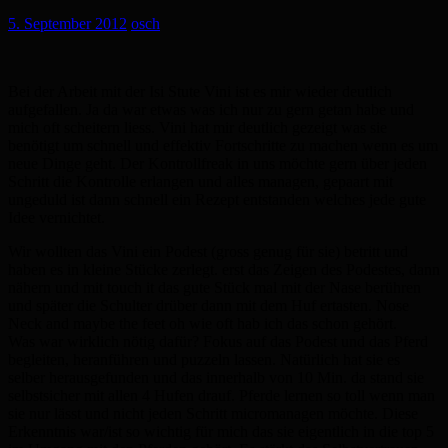
5. September 2012
osch
Bei der Arbeit mit der Isi Stute Vini ist es mir wieder deutlich
aufgefallen. Ja da war etwas was ich nur zu gern getan habe und
mich oft scheitern liess. Vini hat mir deutlich gezeigt was sie
benötigt um schnell und effektiv Fortschritte zu machen wenn es um
neue Dinge geht. Der Kontrollfreak in uns möchte gern über jeden
Schritt die Kontrolle erlangen und alles managen, gepaart mit
ungeduld ist dann schnell ein Rezept entstanden welches jede gute
Idee vernichtet.
Wir wollten das Vini ein Podest (gross genug für sie) betritt und
haben es in kleine Stücke zerlegt. erst das Zeigen des Podestes, dann
nähern und mit touch it das gute Stück mal mit der Nase berühren
und später die Schulter drüber dann mit dem Huf ertasten. Nose
Neck and maybe the feet oh wie oft hab ich das schon gehört.
Was war wirklich nötig dafür? Fokus auf das Podest und das Pferd
begleiten, heranführen und puzzeln lassen. Natürlich hat sie es
selber herausgefunden und das innerhalb von 10 Min. da stand sie
selbstsicher mit allen 4 Hufen drauf. Pferde lernen so toll wenn man
sie nur lässt und nicht jeden Schritt micromanagen möchte. Diese
Erkenntnis war/ist so wichtig für mich das sie eigentlich in die top 5