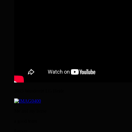
2015 Wanderritt LG Heide
Me and my horse
a good team
forever