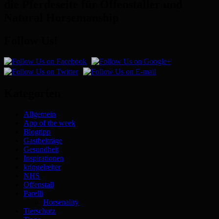
die Pferdeseite für Offenstaller und
Natural Horsemanship
Follow Us!
Kategorien
Allgemein
App of the week
Blogtipp
Gastbeiträge
Gesundheit
Inspirationen
kringelreiter
NHS
Offenstall
Parelli
Horsenality
Tierschutz