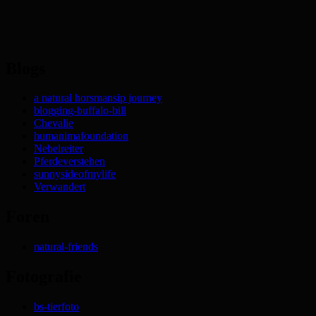
Blogs
a natural horsmansip journey
blogging-buffalo-bill
Chevalie
humanimafoundation
Nebelreiter
Pferdeverstehen
sunnysideofmylife
Verwandert
Foren
natural-friends
Fotografie
bs-tierfoto