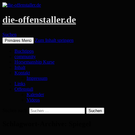
die-offenstaller.de
Suchen
Zum Inhalt springen
Primäres Menü
Buchtipps
community
Horsemanship Kurse
Inhalt
Kontakt
Impressum
Links
Offenstall
Kalender
Videos
Suchen nach:
Schlagwort-Archive: Spiegel