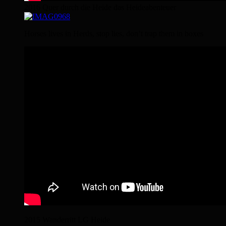
2016 Quer durch die Heide das Heideabenteuer
Horses lives in Herds, stop lies, don’t trap them in boxes
2015 Wanderritt LG Heide