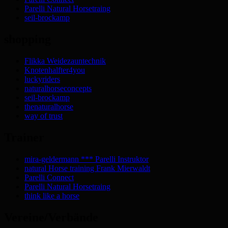
Parelli Natural Horsetraing
seil-brockamp
shopping
Flikka Weidezauntechnik
Knotenhalfter4you
luckyriders
naturalhorseconcepts
seil-brockamp
thenaturalhorse
way of trust
Trainer
mira-geldermann *** Parelli Instruktor
natural Horse training Frank Mierwaldt
Parelli Connect
Parelli Natural Horsetraing
think like a horse
Vereine/Verbände