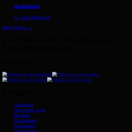
medialeiste
11. April 2008
osch
Mehr Videos
→
die Pferdeseite für Offenstaller und
Natural Horsemanship
Follow Us!
Kategorien
Allgemein
App of the week
Blogtipp
Gastbeiträge
Gesundheit
Inspirationen