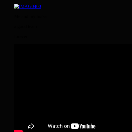
Me and my horse
a good team
forever