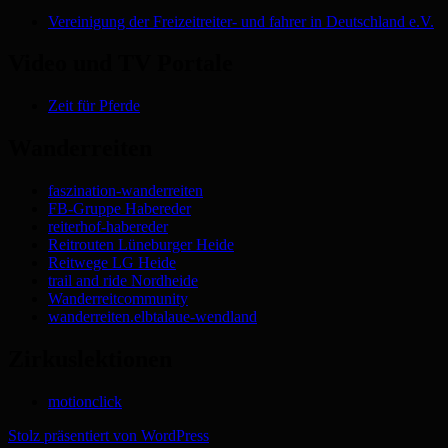
Vereinigung der Freizeitreiter- und fahrer in Deutschland e.V.
Video und TV Portale
Zeit für Pferde
Wanderreiten
faszination-wanderreiten
FB-Gruppe Habereder
reiterhof-habereder
Reitrouten Lüneburger Heide
Reitwege LG Heide
trail and ride Nordheide
Wanderreitcommunity
wanderreiten.elbtalaue-wendland
Zirkuslektionen
motionclick
Stolz präsentiert von WordPress