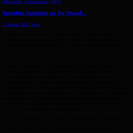
Allgemein
,
Inspirationen
,
NHS
Spieglein Spieglein an der Wand…
3. Januar 2013
osch
animiert durch Rick Gore und einer üblen Geschichte die ihm
einmal passiert ist machte ich mir ein paar Gedanken über den
Spiegel in den man manchmal gern schaut und manchmal weniger
gern.
Aber der Reihe nach. Eine Frau wendet sich an R. Gore und erklärt
in langen Sätzen das sie Probleme mit ihrem Pferd hat und dieses
schon von Geburt an hat. Rick war schnell klar an Hand der
Beschreibungen das sie genau das Pferd bekommen hat welches sie
verdient hat und in seiner manchmal etwas ruden Art hielt er ihr
einen Spiegel vor die Nase. Daraufhin war die Frau so erbost das sie
zurückschrieb was ihm einfälle sie so zu behandeln und es eskalierte
immer mehr. Am Ende verschwendete sie weitere Energie um
andere Foren vollzuschreiben was für ein elender Frauenhasser Mr.
Gore doch ist und wie böse die Welt doch ist.
Ouch ich weiss sehr wohl wie Rick antwortet und nicht jeder kann
das ab. Trotz allem er antwortet im Sinne des Pferdes und die Frau
hat eine Chance vertan sich darauf einzulassen einen Blick in den