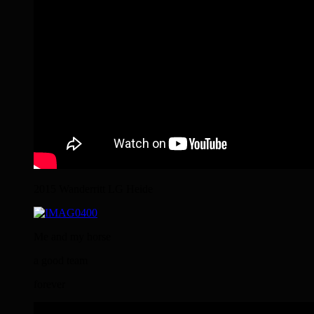
2015 Wanderritt LG Heide
Me and my horse
a good team
forever