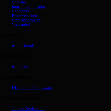
Chevalie
humanimafoundation
Nebelreiter
Pferdeverstehen
sunnysideofmylife
Verwandert
Foren
natural-friends
Fotografie
bs-tierfoto
Gesundheit
Die mobilde Pferdewaage
Pferde kaufen
ehorses Pferdemarkt