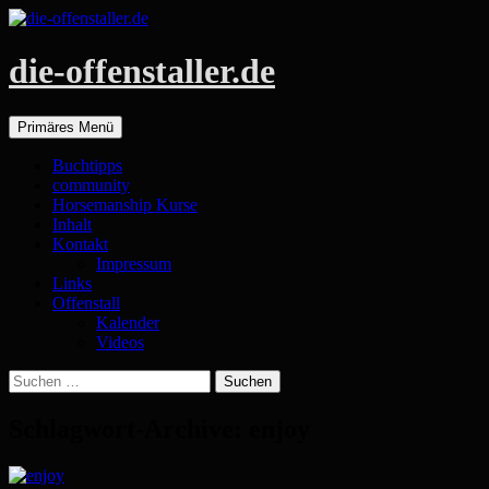
die-offenstaller.de
Suchen
Zum
Primäres Menü
Inhalt
springen
Buchtipps
community
Horsemanship Kurse
Inhalt
Kontakt
Impressum
Links
Offenstall
Kalender
Videos
Suchen
nach:
Schlagwort-Archive: enjoy