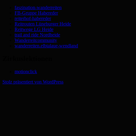
faszination-wanderreiten
FB-Gruppe Habereder
reiterhof-habereder
Reitrouten Lüneburger Heide
Reitwege LG Heide
trail and ride Nordheide
Wanderreitcommunity
wanderreiten.elbtalaue-wendland
Zirkuslektionen
motionclick
Stolz präsentiert von WordPress