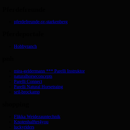
Pferdefreunde
pferdefreunde-sv-starkenberg
Pferdeportale
Hobbyranch
pnh
mira-geldermann *** Parelli Instruktor
naturalhorseconcepts
Parelli Connect
Parelli Natural Horsetraing
seil-brockamp
shopping
Flikka Weidezauntechnik
Knotenhalfter4you
luckyriders