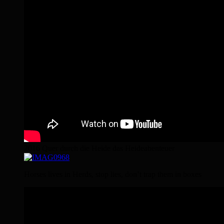
2016 Quer durch die Heide das Heideabenteuer
Horses lives in Herds, stop lies, don’t trap them in boxes