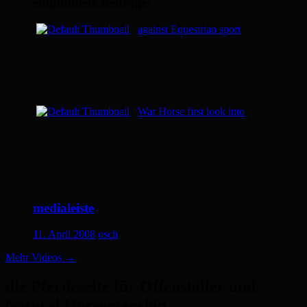
empfohlene Beiträge:
against Equestrian sport
War Horse first look into
medialeiste
11. April 2008
osch
Mehr Videos
→
die Pferdeseite für Offenstaller und
Natural Horsemanship