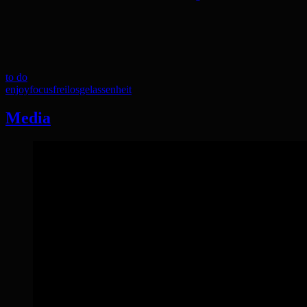
to do
enjoy
focus
frei
losgelassenheit
Media