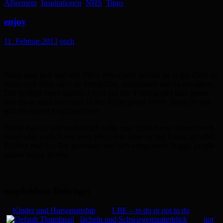
Allgemein
,
Inspirationen
,
NHS
,
Tipps
enjoy
11. Februar 2013
osch
Wenn man sich und sein Pferd entwickeln möchte ist es gut Ziele zu
haben und diese auch zu überprüfen, anzupassen und zu erweitern.
Das bedingt einen starken Focus auf das Training und lässt gerne
mal etwas ganz wichtiges in den Hintergrund treten: Spass, freude
und die eigene losgelassenheit.
Bevor man zu sehr verkrampft sollte man einfach mal unbeschwert
reiten oder einfach nur beim Pferd sein ohne zu viel Focus auf alles.
Einfach mal den Ritt geniessen und sich entspannen. Happy people
makes happy horses.
empfohlene Beiträge:
Kinder und Horsemanship
LBE – to do or not to do
lächeln und Schwiegermutterblick
not