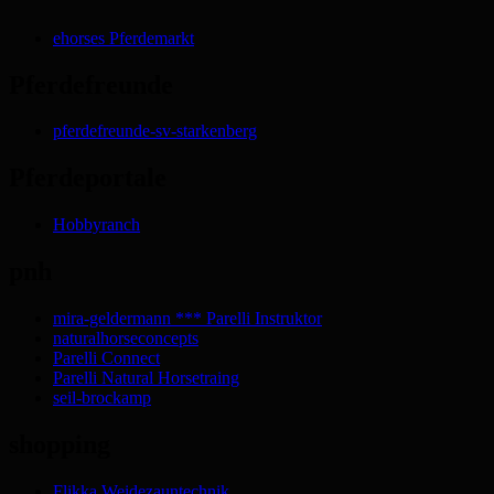
ehorses Pferdemarkt
Pferdefreunde
pferdefreunde-sv-starkenberg
Pferdeportale
Hobbyranch
pnh
mira-geldermann *** Parelli Instruktor
naturalhorseconcepts
Parelli Connect
Parelli Natural Horsetraing
seil-brockamp
shopping
Flikka Weidezauntechnik