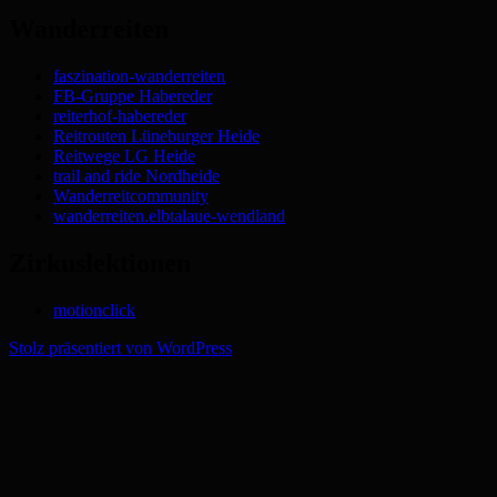
Wanderreiten
faszination-wanderreiten
FB-Gruppe Habereder
reiterhof-habereder
Reitrouten Lüneburger Heide
Reitwege LG Heide
trail and ride Nordheide
Wanderreitcommunity
wanderreiten.elbtalaue-wendland
Zirkuslektionen
motionclick
Stolz präsentiert von WordPress