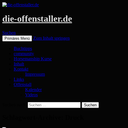
die-offenstaller.de
Suchen
Zum Inhalt springen
Primäres Menü
Buchtipps
community
Horsemanship Kurse
Inhalt
Kontakt
Impressum
Links
Offenstall
Kalender
Videos
Suchen nach:
Schlagwort-Archive: Druck