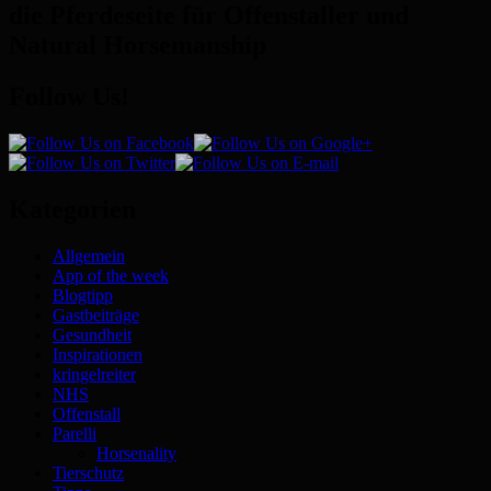
die Pferdeseite für Offenstaller und
Natural Horsemanship
Follow Us!
Kategorien
Allgemein
App of the week
Blogtipp
Gastbeiträge
Gesundheit
Inspirationen
kringelreiter
NHS
Offenstall
Parelli
Horsenality
Tierschutz