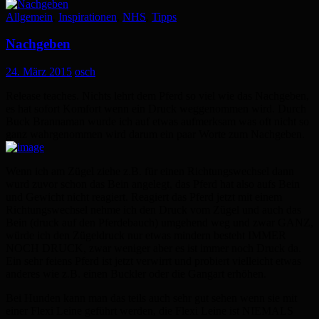
Allgemein
,
Inspirationen
,
NHS
,
Tipps
Nachgeben
24. März 2015
osch
Release teaches. Nichts lehrt dem Pferd so viel wie das Nachgeben,
es hat sofort Komfort wenn ein Druck weggenommen wird. Durch
Buck Brannaman wurde ich auf etwas aufmerksam was oft nicht so
ganz wahrgenommen wird darum ein paar Worte zum Nachgeben.
Wenn ich am Zügel ziehe z.B. für einen Richtungswechsel dann
wurd zuvor schon das Bein angelegt, das Pferd hat also aufs Bein
und Gewicht nicht reagiert. Reagiert das Pferd jetzt mit einem
Richtungswechsel nehme ich den Druck vom Zügel und auch das
Bein (druck auf den Pferdebauch) umgehend weg und zwar GANZ,
würde ich den Zügeldruck nur etwas mindern besteht IMMER
NOCH DRUCK, zwar weniger aber es ist immer noch Druck da.
Ein sehr feiens Pferd ist jetzt verwirrt und probiert vielleicht etwas
anderes wie z.B. einen Buckler oder die Gangart erhöhen.
Bei Hunden kann man das teils auch sehr gut sehen wenn sie mit
einer Flexi Leine geführt werden, die Flexi Leine ist NIEMALS