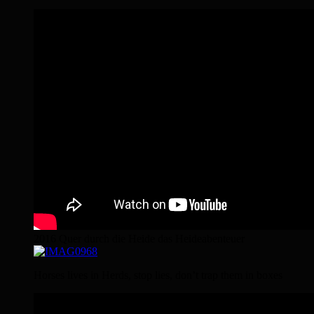
2016 Quer durch die Heide das Heideabenteuer
Horses lives in Herds, stop lies, don’t trap them in boxes