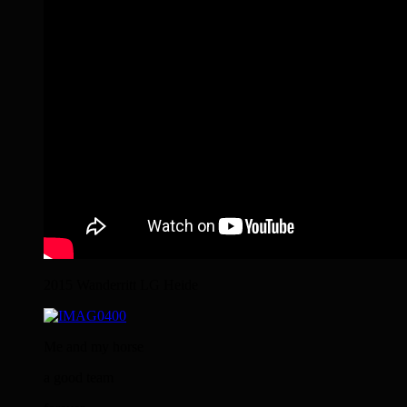
2015 Wanderritt LG Heide
Me and my horse
a good team