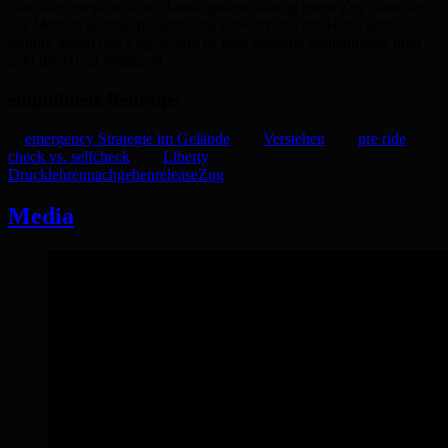
Drucklos, empfindliche Hunde spüren ständig einen Zug ohne das
der Mensch überhaupt zieht. Das verwirrt und der Hund geht
ständig gegen den Zug. Kaum ist eine einfache Schleppleine dran
geht der Hund entspannt.
empfohlene Beiträge:
emergency Strategie im Gelände
Verstehen
pre ride
check vs. selfcheck
Liberty
Druck
lehren
nachgeben
release
Zug
Media