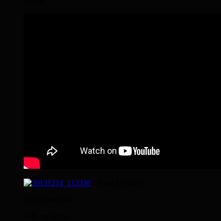
forever
it is not the sport
it’s the feel to be
with my horse…