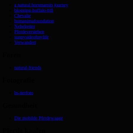
a natural horsmansip journey
blogging-buffalo-bill
Chevalie
humanimafoundation
Nebelreiter
Pferdeverstehen
sunnysideofmylife
Verwandert
Foren
natural-friends
Fotografie
bs-tierfoto
Gesundheit
Die mobilde Pferdewaage
Pferde kaufen