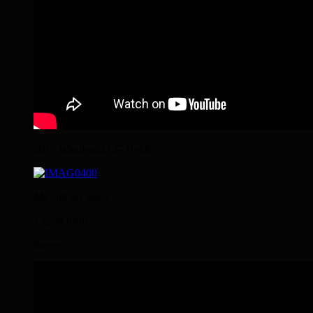
2015 Wanderritt LG Heide
Me and my horse
a good team
forever