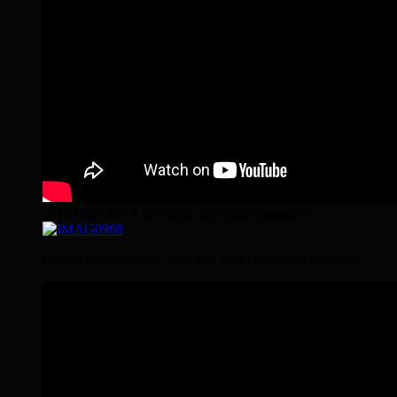
2016 Quer durch die Heide das Heideabenteuer
Horses lives in Herds, stop lies, don’t trap them in boxes