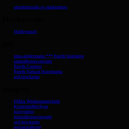
pferdefreunde-sv-starkenberg
Pferdeportale
Hobbyranch
pnh
mira-geldermann *** Parelli Instruktor
naturalhorseconcepts
Parelli Connect
Parelli Natural Horsetraing
seil-brockamp
shopping
Flikka Weidezauntechnik
Knotenhalfter4you
luckyriders
naturalhorseconcepts
seil-brockamp
thenaturalhorse