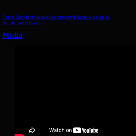
Bernd Hackl
doku
fernsehen
horseman
Pferdeprofis
Sandra
Scheider
serie
Tv
vox
Media