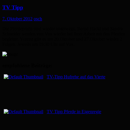
TV Tipp
7. Oktober 2012
osch
Die Pferdeprofis sind wieder unterwegs, Bernd Hackl und Sandra
Schneider werden von Vox wieder bei Ihrer Arbeit mit den Pferden
begleitet. Vorerst gibt es am 20.Oktober und 27.Oktober wieder 2
Folgen. Jeweils um 19:30 Uhr auf Vox.
empfohlene Beiträge:
TV-Tipp Hufrehe auf das Vierte
TV Tipp Pferde in Eigenregie