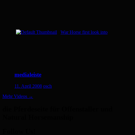
War Horse first look into
medialeiste
11. April 2008
osch
Mehr Videos
→
die Pferdeseite für Offenstaller und
Natural Horsemanship
Follow Us!