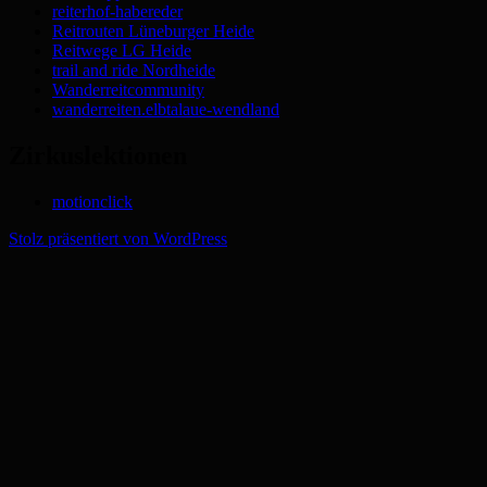
reiterhof-habereder
Reitrouten Lüneburger Heide
Reitwege LG Heide
trail and ride Nordheide
Wanderreitcommunity
wanderreiten.elbtalaue-wendland
Zirkuslektionen
motionclick
Stolz präsentiert von WordPress