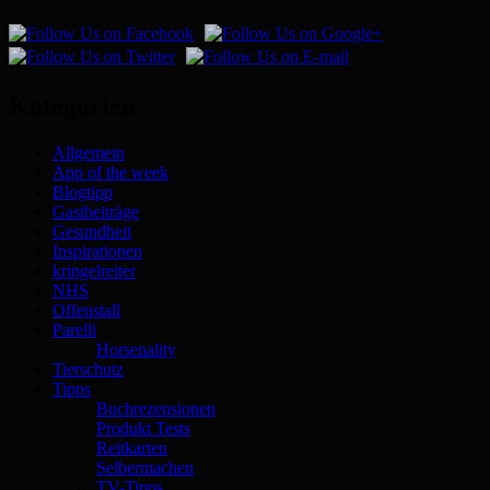
Kategorien
Allgemein
App of the week
Blogtipp
Gastbeiträge
Gesundheit
Inspirationen
kringelreiter
NHS
Offenstall
Parelli
Horsenality
Tierschutz
Tipps
Buchrezensionen
Produkt Tests
Reitkarten
Selbermachen
TV-Tipps