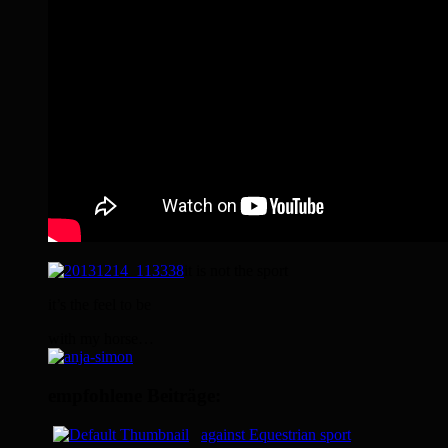
it is not the sport
it’s the feel to be
with my horse…
empfohlene Beiträge:
against Equestrian sport