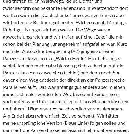
und treffen tollen Waldwege, kleine Dörfer und
zwischendrin das bekannte Feriencamp in Wietzendorf dort
wollten wir in die „Gaulschenke“ um etwas zu trinken aber
wir hatten die Rechnung ohne den Wirt gemacht. Montags
Ruhetag… Nun gut einfach weiter. Die Wege waren
abwechslungsreich und wir trafen auf eine „Ecke“ die mir
schon bei der Planung „unangenehm“ aufgefallen war. Kurz
nach der Autobahnüberquerung (A7) ging es auf eine
Panzerstrecke zu an der „Wilden Heide“. Hier lief einiges
schief. Ich hab mich entschlossen gleich zu beginn auf die
Panzerstrasse auszuweichen (Fehler) hab dann noch 5 m
davor einen Weg entdeckt der direkt an der Panzerstrecke
Parallel verläuft. Das war anfangs gut endete aber in einen
immer schmaler werdenden Weg bis ebend keiner mehr
vorhanden war. Unter uns ein Teppich aus Blaubeerbüschen
und überall Bäume war es beschwerlich voranzukommen.
Am Ende haben wir einfach Zeit verschenkt. Wir hätten
meine ursprüngliche Version (Blaue Linie) folgen sollen und
dann auf die Panzerstrasse, es lässt sich eh nicht vermeiden.