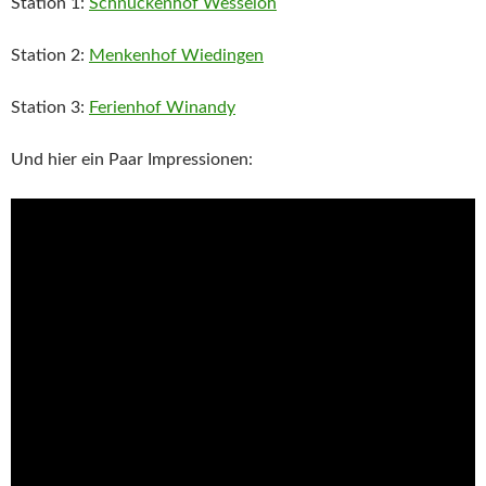
Station 1:
Schnuckenhof Wesseloh
Station 2:
Menkenhof Wiedingen
Station 3:
Ferienhof Winandy
Und hier ein Paar Impressionen: