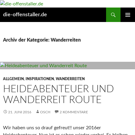
Suchen
die-offenstaller.de
ZUM
PRIMÄR
INHALT
MENÜ
SPRINGEN
Archiv der Kategorie: Wanderreiten
ALLGEMEIN
,
INSPIRATIONEN
,
WANDERREITEN
HEIDEABENTEUER UND
WANDERREIT ROUTE
21. JUNI 2016
OSCH
2 KOMMENTARE
Wir haben uns so drauf gefreut!! unser 2016er
Heideabenteuer. Nun ist es schon wieder vorbei. Es bleiben