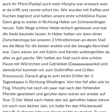
auch ihr Pferd (Paddy) auch mein Murphy war erstaunt wen
er da trifft und rannte sofort hin. Wir wurden mit Kaffee und
Kuchen begrüsst und hatten unsere erste schööööne Pause.
Dann ging es weiter in Richtung Heber um Schneverdingen
herum. Tolle Wege schöne Heide einfach geniessen und mal
die Seele baumeln lassen. In Heber hatten wir dann einen
Zwischenstopp bei unseren 2 Mitreiterinnen an deren Stall
wo die Reise für die beiden endete und der besagte Abschied
war. Gern wären wir mit Katrin und Kerstin weitergeritten da
alles so gut passte. Wir hatten am Stall noch eine schöne
Pause mit Würstchen und Getränken (Daaaaaaaaaanke) und
demnächst kommen wir zum Stalltreffen und Grillen
(freuuuuuu). Danach ging es aufs letzte Drittel der 2.
Tagesetappe in Richtung Wiedingen. Von hier lief alles wie im
Flug, Murphy hat noch ein paar mal nach den fehlenden
Pferden gewiehert und gerufen dann waren wir wieder auf
Tour 🙂 Der Wald nach Heber den wir getroffen haben kenne
ich noch vom letzten Jahr, ich hatte ihn den Mückenwald
getauft. In diesem Jahr war davon nichts zu merken. Es war